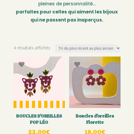
pleines de personnalité…
parfaites pour celles qui aiment les bijoux
qui ne passent pas inaperçus.
Trié
4 résultats affichés
du
plus
récent
au
plus
ancien
BOUCLES D’OREILLES
Boucles d’oreilles
POP LÉO
Florette
22,00
€
18,00
€