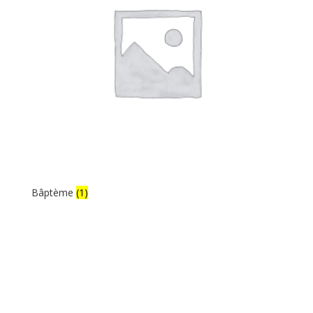
Bâptème
(1)